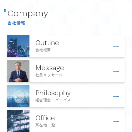
C
o
m
p
a
n
y
会
社
情
報
Outline
会社概要
Message
社長メッセージ
Philosophy
経営理念・パーパス
Office
所在地一覧